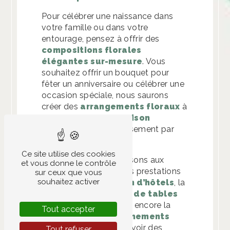
Pour célébrer une naissance dans
votre famille ou dans votre
entourage, pensez à offrir des
compositions florales
élégantes sur-mesure
. Vous
souhaitez offrir un bouquet pour
fêter un anniversaire ou célébrer une
occasion spéciale, nous saurons
créer des
arrangements floraux
à
partir de
fleurs de saison
sélectionnées soigneusement par
nos soins.
Ce site utilise des cookies
De même, nous proposons aux
et vous donne le contrôle
professionnels diverses prestations
sur ceux que vous
souhaitez activer
comme la
décoration d’hôtels
, la
c
réation de centres de tables
pour les restaurants ou encore la
Tout accepter
décoration des événements
d’entreprises
. Pour avoir des
Tout refuser