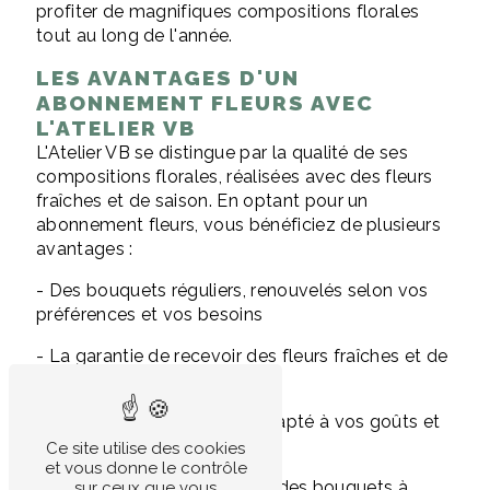
profiter de magnifiques compositions florales
tout au long de l'année.
LES AVANTAGES D'UN
ABONNEMENT FLEURS AVEC
L'ATELIER VB
L'Atelier VB se distingue par la qualité de ses
compositions florales, réalisées avec des fleurs
fraîches et de saison. En optant pour un
abonnement fleurs, vous bénéficiez de plusieurs
avantages :
- Des bouquets réguliers, renouvelés selon vos
préférences et vos besoins
- La garantie de recevoir des fleurs fraîches et de
qualité
- Un service personnalisé, adapté à vos goûts et
à votre budget
Ce site utilise des cookies
et vous donne le contrôle
- La possibilité de faire livrer des bouquets à
sur ceux que vous